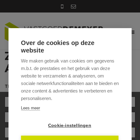
Over de cookies op deze
website
ZOEK IN ONS
We maken gebruik van cookies om gegevens
AANBOD
m.b.t. de prestaties en het gebruik van deze
website te verzamelen & analyseren, om
sociale netwerkfunctionaliteiten aan te bieden en
TE KOOP
TE HUUR
onze content & advertenties te verbeteren en
personaliseren.
- Gemeente -
Lees meer
- Type woning -
Cookie-instellingen
- Min.prijs -
- Max.prijs -