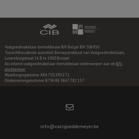
Vastgoedmakelaar-bemiddelaar BIV België BIV 506930
Toezichthoudende autoriteit: Beroepsinstituut van Vastgoedmakelaars,
Luxemburgstraat 16 B te 1000 Brussel
Als erkend vastgoedmakelaar-bemiddelaar onderworpen aan de
BIV-
plichtenleer
Waarborgorganisme: AXA 730.390.172
Ondernemingsnummer BTW-BE 0667.781.157
info@vastgoeddemeyer.be