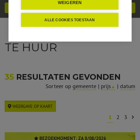
WEIGEREN
ZOEKEN
ALLE COOKIES TOESTAAN
TE HUUR
35
RESULTATEN GEVONDEN
Sorteer op
gemeente
|
prijs
|
datum
▲
WEERGAVE OP KAART
1
2
3
BEZOEKMOMENT:
ZA 8/08/2026