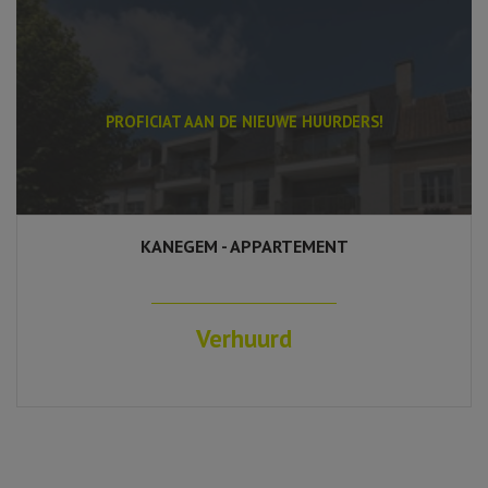
PROFICIAT AAN DE NIEUWE HUURDERS!
KANEGEM - APPARTEMENT
102 m²
2
1
Ja
Verhuurd