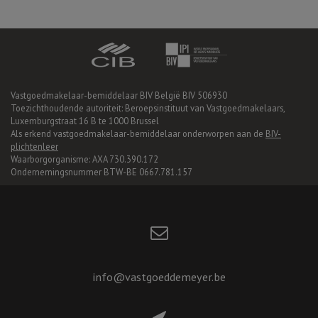
Vastgoedmakelaar-bemiddelaar BIV België BIV 506930
Toezichthoudende autoriteit: Beroepsinstituut van Vastgoedmakelaars,
Luxemburgstraat 16 B te 1000 Brussel
Als erkend vastgoedmakelaar-bemiddelaar onderworpen aan de
BIV-
plichtenleer
Waarborgorganisme: AXA 730.390.172
Ondernemingsnummer BTW-BE 0667.781.157
info@vastgoeddemeyer.be