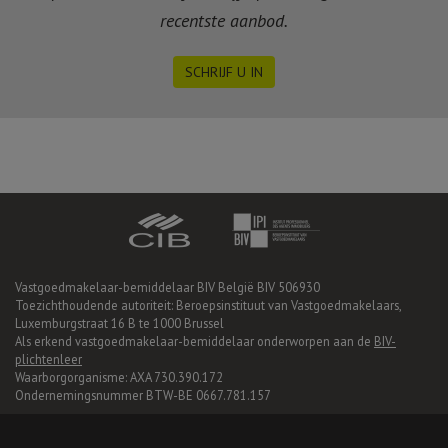
recentste aanbod.
SCHRIJF U IN
Vastgoedmakelaar-bemiddelaar BIV België BIV 506930
Toezichthoudende autoriteit: Beroepsinstituut van Vastgoedmakelaars,
Luxemburgstraat 16 B te 1000 Brussel
Als erkend vastgoedmakelaar-bemiddelaar onderworpen aan de
BIV-
plichtenleer
Waarborgorganisme: AXA 730.390.172
Ondernemingsnummer BTW-BE 0667.781.157