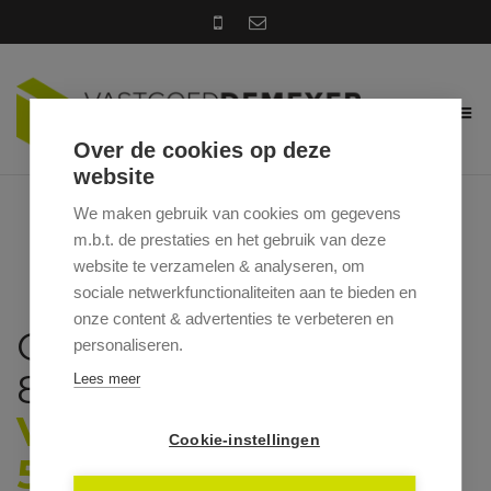
Over de cookies op deze
website
We maken gebruik van cookies om gegevens
m.b.t. de prestaties en het gebruik van deze
website te verzamelen & analyseren, om
sociale netwerkfunctionaliteiten aan te bieden en
onze content & advertenties te verbeteren en
OUDE HEIRWEG 2 / C,
personaliseren.
8851 KOOLSKAMP
Lees meer
VRAAGPRIJS: €
Cookie-instellingen
515.000