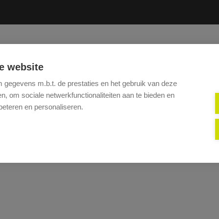
HOME
TE KOOP
TE HUUR
DIENSTEN
VERKOP
e website
gegevens m.b.t. de prestaties en het gebruik van deze
, om sociale netwerkfunctionaliteiten aan te bieden en
beteren en personaliseren.
Helaas, dit pand is verkocht