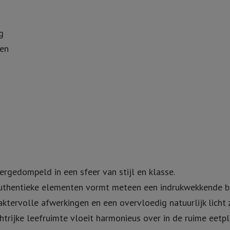
g
ten
rgedompeld in een sfeer van stijl en klasse.
uthentieke elementen vormt meteen een indrukwekkende bi
aktervolle afwerkingen en een overvloedig natuurlijk lich
rijke leefruimte vloeit harmonieus over in de ruime eetpl