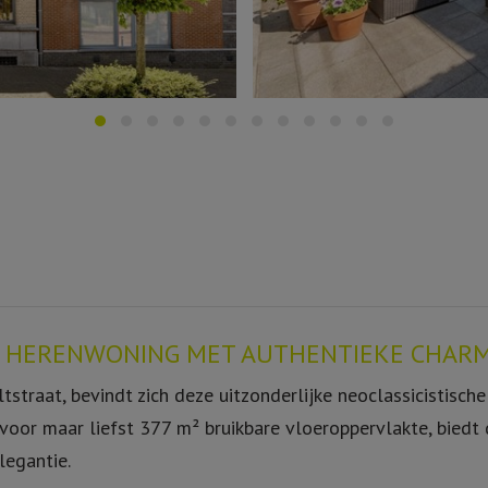
HE HERENWONING MET AUTHENTIEKE CHAR
ltstraat, bevindt zich deze uitzonderlijke neoclassicistisch
oor maar liefst 377 m² bruikbare vloeroppervlakte, bied
legantie.