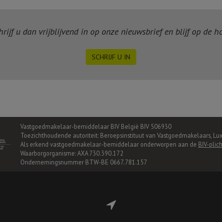
ijf u dan vrijblijvend in op onze nieuwsbrief en blijf op de 
SCHRIJF U IN
Vastgoedmakelaar-bemiddelaar BIV België BIV 506930
Toezichthoudende autoriteit: Beroepsinstituut van Vastgoedmakelaars, Lu
Als erkend vastgoedmakelaar-bemiddelaar onderworpen aan de
BIV-plic
Waarborgorganisme: AXA 730.390.172
Ondernemingsnummer BTW-BE 0667.781.157