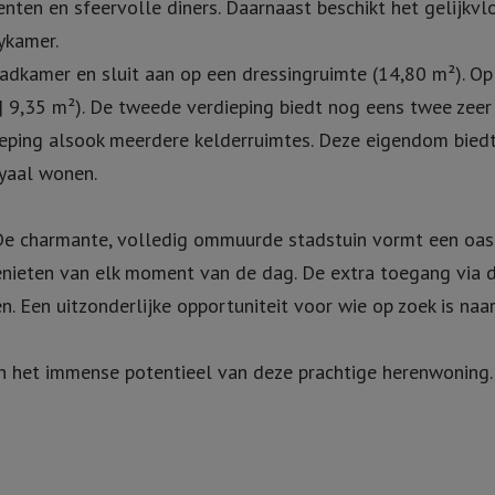
nten en sfeervolle diners. Daarnaast beschikt het gelijkvl
ykamer.
 badkamer en sluit aan op een dressingruimte (14,80 m²). Op
 | 9,35 m²). De tweede verdieping biedt nog eens twee zeer
ieping alsook meerdere kelderruimtes. Deze eigendom bied
oyaal wonen.
De charmante, volledig ommuurde stadstuin vormt een oase
 genieten van elk moment van de dag. De extra toegang via
 Een uitzonderlijke opportuniteit voor wie op zoek is naar 
en het immense potentieel van deze prachtige herenwoning.