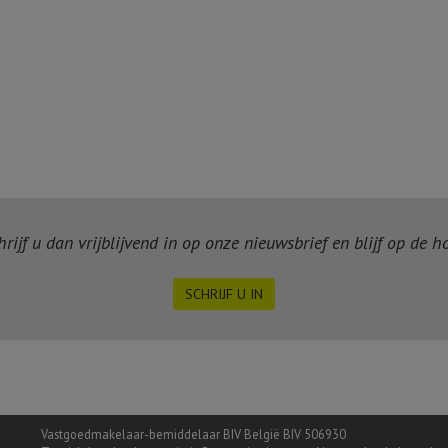
ijf u dan vrijblijvend in op onze nieuwsbrief en blijf op de 
SCHRIJF U IN
Vastgoedmakelaar-bemiddelaar BIV België BIV 506930