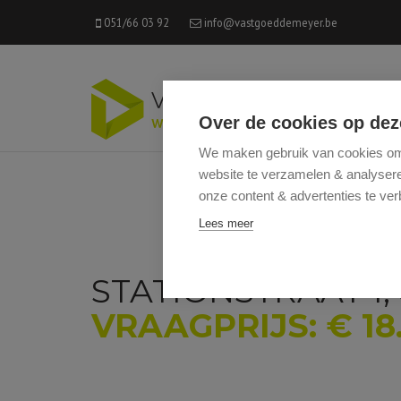
051/66 03 92
info@vastgoeddemeyer.be
Over de cookies op dez
We maken gebruik van cookies om 
website te verzamelen & analyseren
onze content & advertenties te ver
Lees meer
STATIONSTRAAT 1, 
VRAAGPRIJS: € 18