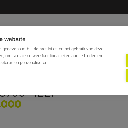
HOME
TE KOOP
TE HUUR
DIENSTEN
VERKOP
e website
gegevens m.b.t. de prestaties en het gebruik van deze
, om sociale netwerkfunctionaliteiten aan te bieden en
beteren en personaliseren.
8700 TIELT
.000