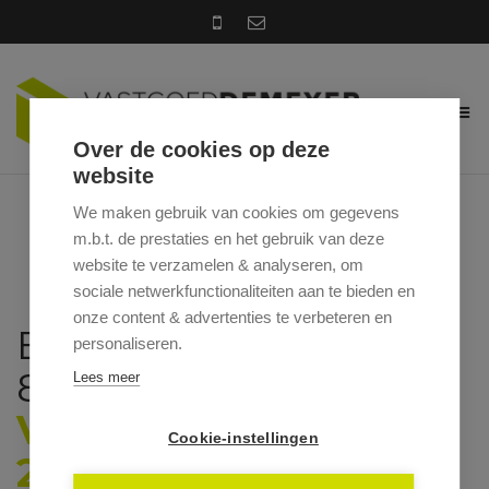
Over de cookies op deze
website
We maken gebruik van cookies om gegevens
m.b.t. de prestaties en het gebruik van deze
website te verzamelen & analyseren, om
sociale netwerkfunctionaliteiten aan te bieden en
onze content & advertenties te verbeteren en
BRUGGESTRAAT 31 / 2,
personaliseren.
8700 TIELT
Lees meer
VRAAGPRIJS: €
Cookie-instellingen
212.000