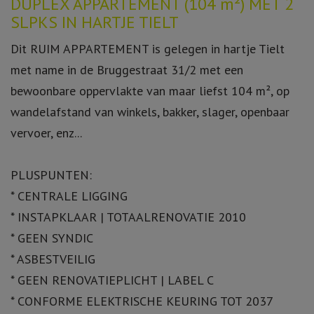
Omschrijving
DUPLEX APPARTEMENT (104 m²) MET 2
SLPKS IN HARTJE TIELT
Dit RUIM APPARTEMENT is gelegen in hartje Tielt
met name in de Bruggestraat 31/2 met een
bewoonbare oppervlakte van maar liefst 104 m², op
wandelafstand van winkels, bakker, slager, openbaar
vervoer, enz...
PLUSPUNTEN:
* CENTRALE LIGGING
* INSTAPKLAAR | TOTAALRENOVATIE 2010
* GEEN SYNDIC
* ASBESTVEILIG
* GEEN RENOVATIEPLICHT | LABEL C
* CONFORME ELEKTRISCHE KEURING TOT 2037