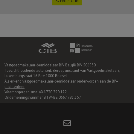
SCHRIJF U IN
Vastgoedmakelaar-bemiddelaar BIV België BIV 506930
Toezichthoudende autoriteit: Beroepsinstituut van Vastgoedmakelaars,
Luxemburgstraat 16 B te 1000 Brussel
Als erkend vastgoedmakelaar-bemiddelaar onderworpen aan de
BIV-
plichtenleer
Waarborgorganisme: AXA 730.390.172
Ondernemingsnummer BTW-BE 0667.781.157