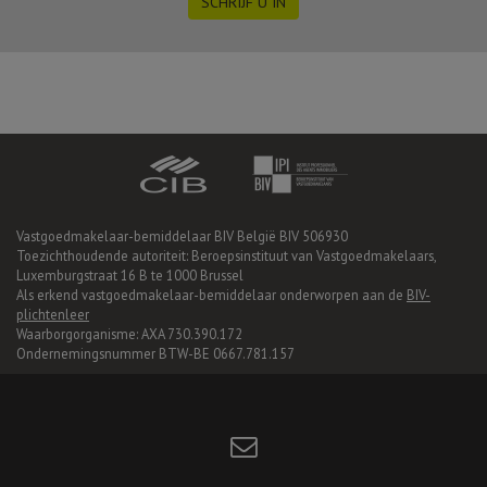
SCHRIJF U IN
Vastgoedmakelaar-bemiddelaar BIV België BIV 506930
Toezichthoudende autoriteit: Beroepsinstituut van Vastgoedmakelaars,
Luxemburgstraat 16 B te 1000 Brussel
Als erkend vastgoedmakelaar-bemiddelaar onderworpen aan de
BIV-
plichtenleer
Waarborgorganisme: AXA 730.390.172
Ondernemingsnummer BTW-BE 0667.781.157