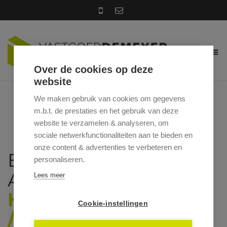
Over de cookies op deze
website
We maken gebruik van cookies om gegevens
m.b.t. de prestaties en het gebruik van deze
website te verzamelen & analyseren, om
sociale netwerkfunctionaliteiten aan te bieden en
onze content & advertenties te verbeteren en
BEENTJESSTRAAT 3 /
personaliseren.
A, 9850 POESELE
Lees meer
HUURPRIJS: € 1.175
Cookie-instellingen
/MAAND