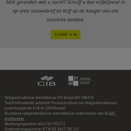
Niet gevonden wat u zocht? Schrijf u dan vrijblijvend in
op onze nieuwsbrief en blijf op de hoogte van ons
recentste aanbod.
SCHRIJF U IN
Vastgoedmakelaar-bemiddelaar BIV België BIV 506930
Toezichthoudende autoriteit: Beroepsinstituut van Vastgoedmakelaars,
Luxemburgstraat 16 B te 1000 Brussel
Als erkend vastgoedmakelaar-bemiddelaar onderworpen aan de
BIV-
plichtenleer
Waarborgorganisme: AXA 730.390.172
Ondernemingsnummer BTW-BE 0667.781.157