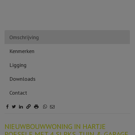
Omschrijving
Kenmerken
Ligging
Downloads
Contact
Omschrijving
NIEUWBOUWWONING IN HARTJE
POESELE MET 4 SLPKS, TUIN & GARAGE