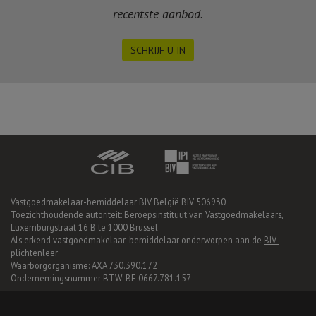
recentste aanbod.
SCHRIJF U IN
Vastgoedmakelaar-bemiddelaar BIV België BIV 506930
Toezichthoudende autoriteit: Beroepsinstituut van Vastgoedmakelaars,
Luxemburgstraat 16 B te 1000 Brussel
Als erkend vastgoedmakelaar-bemiddelaar onderworpen aan de
BIV-
plichtenleer
Waarborgorganisme: AXA 730.390.172
Ondernemingsnummer BTW-BE 0667.781.157