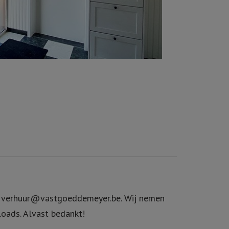
aar verhuur@vastgoeddemeyer.be. Wij nemen
loads. Alvast bedankt!