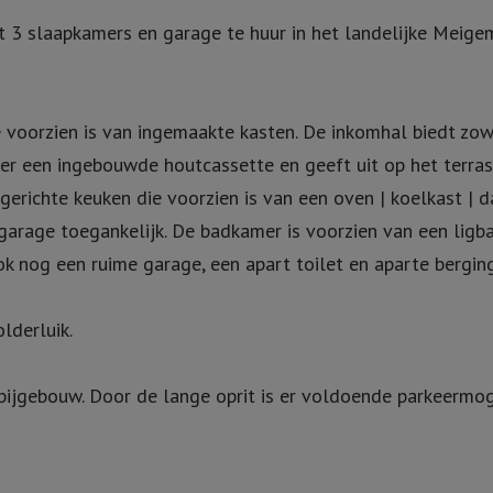
 3 slaapkamers en garage te huur in het landelijke Meigem
 voorzien is van ingemaakte kasten. De inkomhal biedt zo
ver een ingebouwde houtcassette en geeft uit op het terra
erichte keuken die voorzien is van een oven | koelkast | d
garage toegankelijk. De badkamer is voorzien van een ligb
ok nog een ruime garage, een apart toilet en aparte bergin
lderluik.
ijgebouw. Door de lange oprit is er voldoende parkeermogel