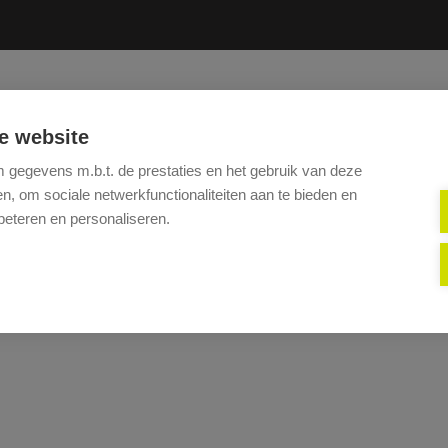
HOME
TE KOOP
TE HUUR
DIENSTEN
VERKOP
e website
gegevens m.b.t. de prestaties en het gebruik van deze
, om sociale netwerkfunctionaliteiten aan te bieden en
beteren en personaliseren.
Helaas, dit pand is verhuurd