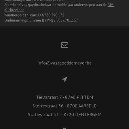
Als erkend vastgoedmakelaar-bemiddelaar onderworpen aan de
BIV-
plichtenleer
Waarborgorganisme: AXA 730.390.172
Ondernemingsnummer BTW-BE 0667.781.157
info@vastgoeddemeyer.be
Tieltstraat 7 - 8740 PITTEM
Sterrestraat 36 - 8700 AARSELE
Statiestraat 33 – 8720 DENTERGEM