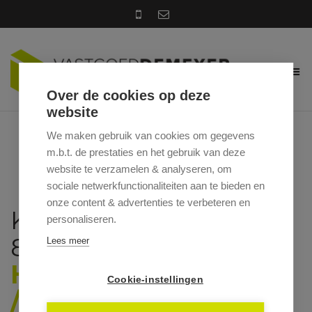
Over de cookies op deze
website
We maken gebruik van cookies om gegevens
m.b.t. de prestaties en het gebruik van deze
website te verzamelen & analyseren, om
sociale netwerkfunctionaliteiten aan te bieden en
onze content & advertenties te verbeteren en
KERKSTRAAT 1 / A,
personaliseren.
8700 TIELT
Lees meer
HUURPRIJS: € 950
Cookie-instellingen
/MAAND