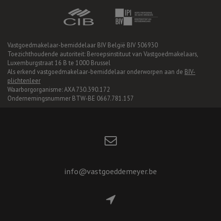
Vastgoedmakelaar-bemiddelaar BIV België BIV 506930
Toezichthoudende autoriteit: Beroepsinstituut van Vastgoedmakelaars,
Luxemburgstraat 16 B te 1000 Brussel
Als erkend vastgoedmakelaar-bemiddelaar onderworpen aan de
BIV-
plichtenleer
Waarborgorganisme: AXA 730.390.172
Ondernemingsnummer BTW-BE 0667.781.157
info@vastgoeddemeyer.be