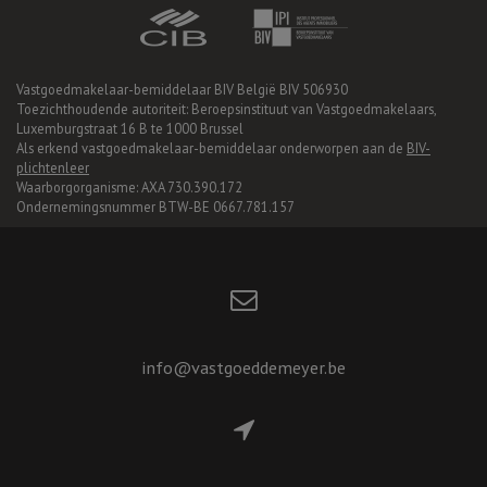
Vastgoedmakelaar-bemiddelaar BIV België BIV 506930
Toezichthoudende autoriteit: Beroepsinstituut van Vastgoedmakelaars,
Luxemburgstraat 16 B te 1000 Brussel
Als erkend vastgoedmakelaar-bemiddelaar onderworpen aan de
BIV-
plichtenleer
Waarborgorganisme: AXA 730.390.172
Ondernemingsnummer BTW-BE 0667.781.157
info@vastgoeddemeyer.be