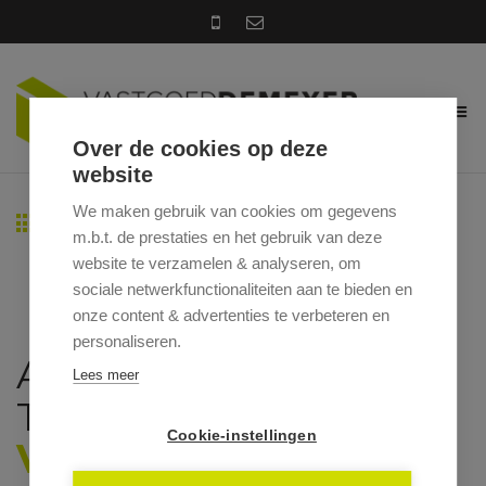
Over de cookies op deze
website
We maken gebruik van cookies om gegevens
Terug naar overzicht
m.b.t. de prestaties en het gebruik van deze
website te verzamelen & analyseren, om
sociale netwerkfunctionaliteiten aan te bieden en
onze content & advertenties te verbeteren en
personaliseren.
ASTRIDLAAN 45, 8760
Lees meer
TIELT
Cookie-instellingen
VRAAGPRIJS: €