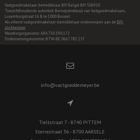
Vastgoedmakelaar-bemiddelaar BIV België BIV 506930
Toezichthoudende autoriteit: Beroepsinstituut van Vastgoedmakelaars,
Luxemburgstraat 16 B te 1000 Brussel
Als erkend vastgoedmakelaar-bemiddelaar onderworpen aan de
BIV-
plichtenleer
Waarborgorganisme: AXA 730.390.172
Ondernemingsnummer BTW-BE 0667.781.157
info@vastgoeddemeyer.be
Tieltstraat 7 - 8740 PITTEM
Sterrestraat 36 - 8700 AARSELE