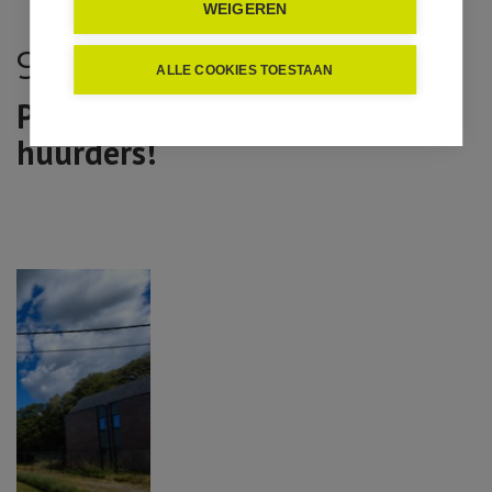
WEIGEREN
9880 LOTENHULLE
ALLE COOKIES TOESTAAN
Proficiat aan de nieuwe
huurders!