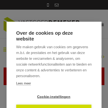
Over de cookies op deze
website
We maken gebruik van cookies om gegevens
Terug naar overzicht
m.b.t. de prestaties en het gebruik van deze
|
Vorig pand
Volgend pand
website te verzamelen & analyseren, om
sociale netwerkfunctionaliteiten aan te bieden en
onze content & advertenties te verbeteren en
Helaas, dit pand is verhuurd
personaliseren.
Lees meer
Cookie-instellingen