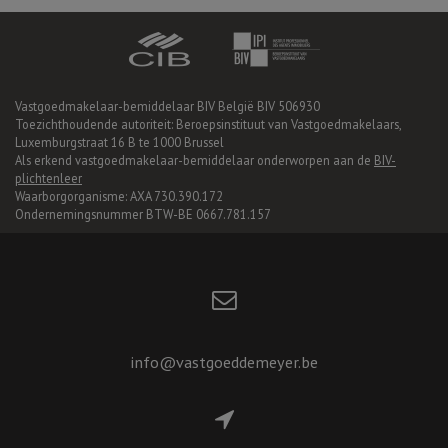
Vastgoedmakelaar-bemiddelaar BIV België BIV 506930
Toezichthoudende autoriteit: Beroepsinstituut van Vastgoedmakelaars,
Luxemburgstraat 16 B te 1000 Brussel
Als erkend vastgoedmakelaar-bemiddelaar onderworpen aan de
BIV-
plichtenleer
Waarborgorganisme: AXA 730.390.172
Ondernemingsnummer BTW-BE 0667.781.157
info@vastgoeddemeyer.be